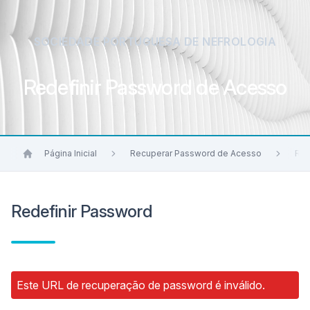
SOCIEDADE PORTUGUESA DE NEFROLOGIA
Redefinir Password de Acesso
Página Inicial
Recuperar Password de Acesso
Red
Redefinir Password
Este URL de recuperação de password é inválido.