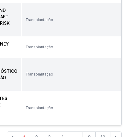
AND
RAFT
Transplantação
RISK
DNEY
Transplantação
NÓSTICO
Transplantação
ÇÃO
TES
E
Transplantação