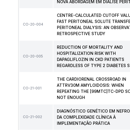
NOVA ABORDAGEM EM DIÁLISE PERI
CENTRE-CALCULATED CUTOFF VALU
FAST PERITONEAL SOLUTE TRANSF
CO-20-004
PERITONEAL DIALYSIS: AN OBSERV
RETROSPECTIVE STUDY
REDUCTION OF MORTALITY AND
HOSPITALIZATION RISK WITH
CO-20-005
DAPAGLIFLOZIN IN CKD PATIENTS
REGARDLESS OF TYPE 2 DIABETES 
THE CARDIORENAL CROSSROAD IN
ATTRV30M AMYLOIDOSIS: WHEN
CO-21-001
REPEATING THE [99MTC]TC-DPD SC
NOT ENOUGH
DIAGNÓSTICO GENÉTICO EM NEFRO
CO-21-002
DA COMPLEXIDADE CLÍNICA À
IMPLEMENTAÇÃO PRÁTICA