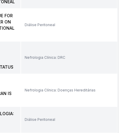
TONEAL
E FOR
ER ON
Diálise Peritoneal
ATIONAL
Nefrologia Clínica: DRC
STATUS
Nefrologia Clínica: Doenças Hereditárias
AN IS
LOGIA:
Diálise Peritoneal