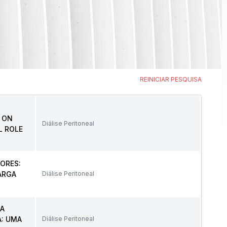
REINICIAR PESQUISA
 ON
Diálise Peritoneal
L ROLE
ORES:
ARGA
Diálise Peritoneal
NA
A: UMA
Diálise Peritoneal