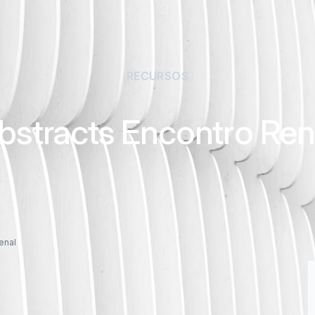
RECURSOS
bstracts Encontro Ren
enal
TIPO: