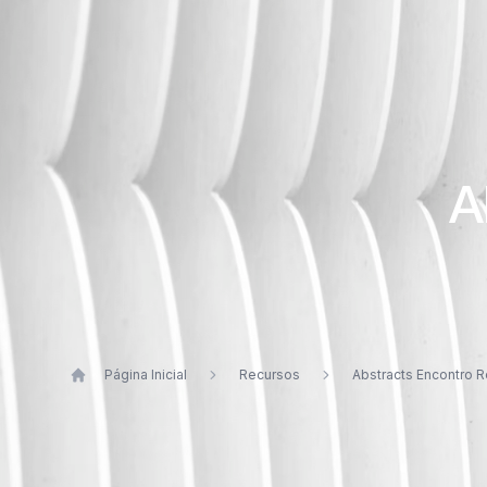
A
Página Inicial
Recursos
Abstracts Encontro R
ANO:
CATEGORIA: