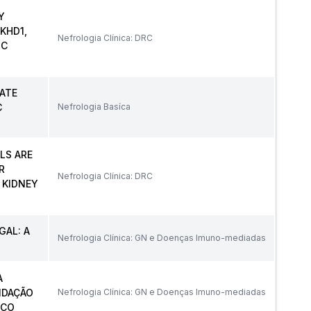
Y
KHD1,
Nefrologia Clínica: DRC
IC
ATE
C
Nefrologia Basíca
LS ARE
R
Nefrologia Clínica: DRC
 KIDNEY
AL: A
Nefrologia Clínica: GN e Doenças Imuno-mediadas
A
IDAÇÃO
Nefrologia Clínica: GN e Doenças Imuno-mediadas
ICO