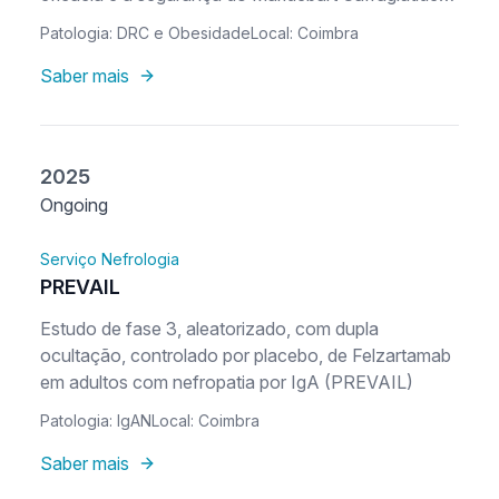
nos outcomes renais e na mortalidade
Patologia: DRC e Obesidade
Local: Coimbra
cardiovascular em participantes com doença renal
crónica e excesso de peso ou obesidade
Saber mais
2025
Ongoing
Serviço Nefrologia
PREVAIL
Estudo de fase 3, aleatorizado, com dupla
ocultação, controlado por placebo, de Felzartamab
em adultos com nefropatia por IgA (PREVAIL)
Patologia: IgAN
Local: Coimbra
Saber mais