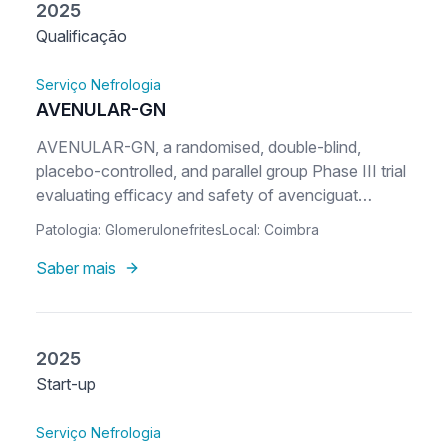
2025
Qualificação
Serviço Nefrologia
AVENULAR-GN
AVENULAR-GN, a randomised, double-blind,
placebo-controlled, and parallel group Phase III trial
evaluating efficacy and safety of avenciguat
treatment administered orally on top of standard of
Patologia: Glomerulonefrites
Local: Coimbra
care in participants with CKD due to
glomerulonephritis
Saber mais
2025
Start-up
Serviço Nefrologia