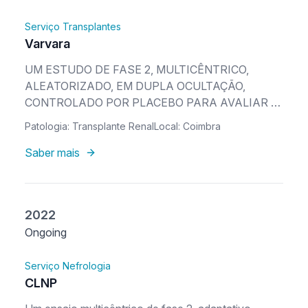
Serviço Transplantes
Varvara
UM ESTUDO DE FASE 2, MULTICÊNTRICO,
ALEATORIZADO, EM DUPLA OCULTAÇÃO,
CONTROLADO POR PLACEBO PARA AVALIAR A
SEGURANÇA, A EFICÁCIA E A TOLERABILIDADE
Patologia: Transplante Renal
Local: Coimbra
DE ARGX-117 NA MELHORIA DA FUNÇÃO DO
ALOENXERTO EM RECETORES DE UM
Saber mais
ALOENXERTO RENAL DE DADOR FALECIDO EM
RISCO DE ATRASO NA FUNÇÃO DO ENXERTO
2022
Ongoing
Serviço Nefrologia
CLNP