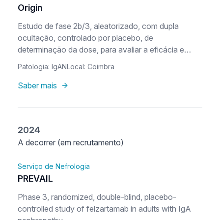
Origin
Estudo de fase 2b/3, aleatorizado, com dupla
ocultação, controlado por placebo, de
determinação da dose, para avaliar a eficácia e
segurança do atacicept em doentes com nefropatia
Patologia: IgAN
Local: Coimbra
por IgA (IgAN)
Saber mais
2024
A decorrer (em recrutamento)
Serviço de Nefrologia
PREVAIL
Phase 3, randomized, double-blind, placebo-
controlled study of felzartamab in adults with IgA