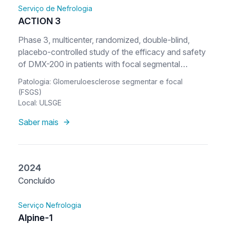
Serviço de Nefrologia
ACTION 3
Phase 3, multicenter, randomized, double-blind,
placebo-controlled study of the efficacy and safety
of DMX-200 in patients with focal segmental
glomerulosclerosis (FSGS) who are receiving an
Patologia: Glomeruloesclerose segmentar e focal
angiotensin II receptor blocker (ARB)
(FSGS)
Local: ULSGE
Saber mais
2024
Concluído
Serviço Nefrologia
Alpine-1