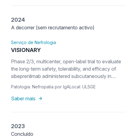
2024
A decorrer (sem recrutamento activo)
Serviço de Nefrologia
VISIONARY
Phase 2/3, multicenter, open-label trial to evaluate
the long-term safety, tolerability, and efficacy of
sibeprenlimab administered subcutaneously in
subjects with immunoglobulin A nephropathy
Patologia: Nefropatia por IgA
Local: ULSGE
Saber mais
2023
Concluído