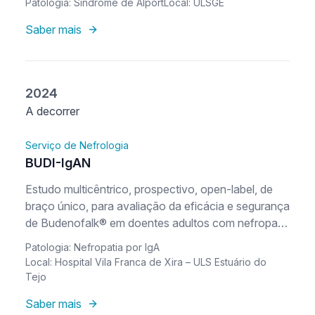
Patologia: Síndrome de Alport
Local: ULSGE
syndrome
Saber mais
2024
A decorrer
Serviço de Nefrologia
BUDI-IgAN
Estudo multicêntrico, prospectivo, open-label, de
braço único, para avaliação da eficácia e segurança
de Budenofalk® em doentes adultos com nefropatia
por IgA (NIgA) e risco elevado de progressão
Patologia: Nefropatia por IgA
Local: Hospital Vila Franca de Xira – ULS Estuário do
Tejo
Saber mais