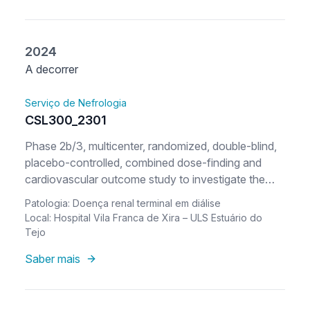
2024
A decorrer
Serviço de Nefrologia
CSL300_2301
Phase 2b/3, multicenter, randomized, double-blind,
placebo-controlled, combined dose-finding and
cardiovascular outcome study to investigate the
efficacy and safety of CSL300 (Clazakizumab) in
Patologia: Doença renal terminal em diálise
subjects with end stage kidney disease undergoing
Local: Hospital Vila Franca de Xira – ULS Estuário do
dialysis
Tejo
Saber mais