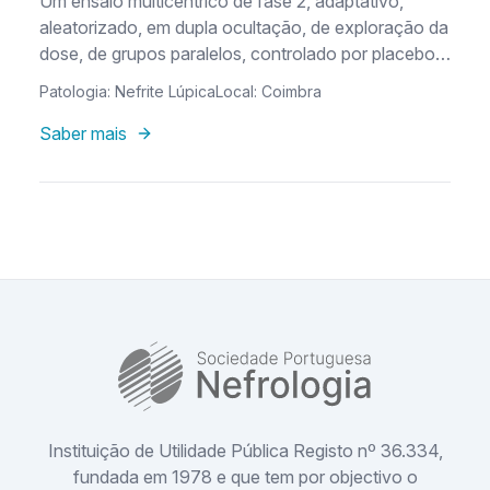
Um ensaio multicêntrico de fase 2, adaptativo,
aleatorizado, em dupla ocultação, de exploração da
dose, de grupos paralelos, controlado por placebo,
para avaliar a eficácia, segurança e tolerabilidade de
Patologia: Nefrite Lúpica
Local: Coimbra
LNP023 em combinação com o tratamento padrão
com e sem corticosteroides orais em doentes com
Saber mais
nefrite lúpica ativa, de classe III-IV, +/- V
SPN
Instituição de Utilidade Pública Registo nº 36.334,
fundada em 1978 e que tem por objectivo o