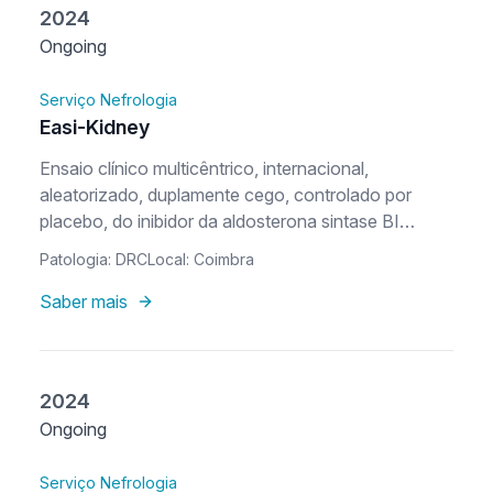
2024
Ongoing
Serviço Nefrologia
Easi-Kidney
Ensaio clínico multicêntrico, internacional,
aleatorizado, duplamente cego, controlado por
placebo, do inibidor da aldosterona sintase BI
690517 em combinação com empagliflozina em
Patologia: DRC
Local: Coimbra
doentes com doença renal crónica
Saber mais
2024
Ongoing
Serviço Nefrologia