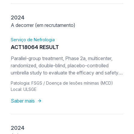
2024
A decorrer (em recrutamento)
Serviço de Nefrologia
ACT18064 RESULT
Parallel-group treatment, Phase 2a, multicenter,
randomized, double-blind, placebo-controlled
umbrella study to evaluate the efficacy and safety
of frexalimab, SAR442970, and rilzabrutinib in
Patologia: FSGS / Doença de lesões mínimas (MCD)
participants aged 16 to 75 years with primary focal
Local: ULSGE
segmental glomerulosclerosis (FSGS) or minimal
Saber mais
change disease (MCD)
2024