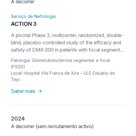
A decorrer
Serviço de Nefrologia
ACTION 3
A pivotal Phase 3, multicenter, randomized, double-
blind, placebo-controlled study of the efficacy and
safety of DMX-200 in patients with focal segmental
glomerulosclerosis (FSGS) who are receiving an
Patologia: Glomeruloesclerose segmentar e focal
angiotensin II receptor blocker (ARB)
(FSGS)
Local: Hospital Vila Franca de Xira – ULS Estuário do
Tejo
Saber mais
2024
A decorrer (sem recrutamento activo)