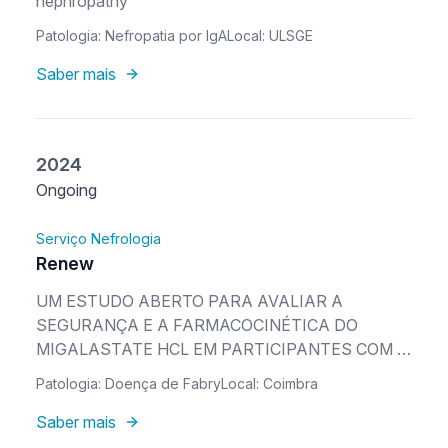
nephropathy
Patologia: Nefropatia por IgA
Local: ULSGE
Saber mais
2024
Ongoing
Serviço Nefrologia
Renew
UM ESTUDO ABERTO PARA AVALIAR A
SEGURANÇA E A FARMACOCINÉTICA DO
MIGALASTATE HCL EM PARTICIPANTES COM A
DOENÇA DE FABRY E VARIANTES DE GLA
Patologia: Doença de Fabry
Local: Coimbra
SUSCETÍVEIS E INSUFICIÊNCIA RENAL GRAVE
OU DOENÇA RENAL EM FASE TERMINAL
Saber mais
TRATADOS COM HEMODIÁLISE