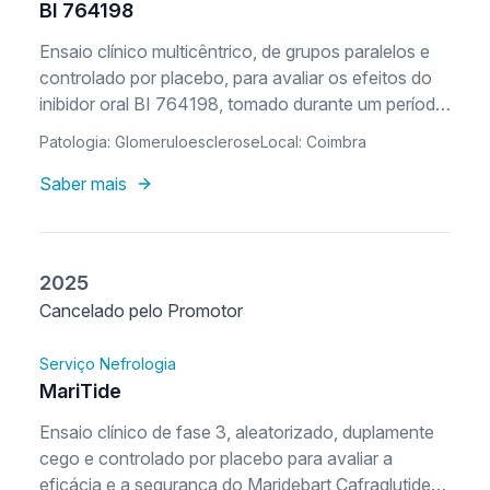
BI 764198
Ensaio clínico multicêntrico, de grupos paralelos e
controlado por placebo, para avaliar os efeitos do
inibidor oral BI 764198, tomado durante um período
de tratamento em dupla ocultação de 52 semanas
Patologia: Glomeruloesclerose
Local: Coimbra
em participantes com glomeruloesclerose
segmental e focal (FSGS) primária ou genética
Saber mais
relacionada com variantes do gene TRPC6,
seguindo de uma extensão aberta de 52 semanas
2025
Cancelado pelo Promotor
Serviço Nefrologia
MariTide
Ensaio clínico de fase 3, aleatorizado, duplamente
cego e controlado por placebo para avaliar a
eficácia e a segurança do Maridebart Cafraglutide