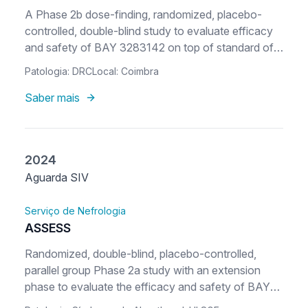
A Phase 2b dose-finding, randomized, placebo-
controlled, double-blind study to evaluate efficacy
and safety of BAY 3283142 on top of standard of
care in reducing albuminuria in patients with chronic
Patologia: DRC
Local: Coimbra
kidney disease
Saber mais
2024
Aguarda SIV
Serviço de Nefrologia
ASSESS
Randomized, double-blind, placebo-controlled,
parallel group Phase 2a study with an extension
phase to evaluate the efficacy and safety of BAY
3401016 in participants aged 18 to 45 with Alport