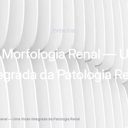
EVENTOS
 Morfologia Renal — 
egrada da Patologia R
enal — Uma Visão Integrada da Patologia Renal