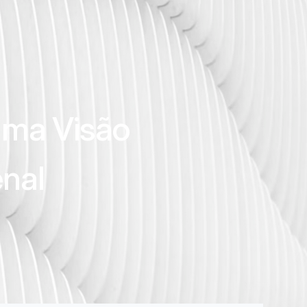
Uma Visão
enal