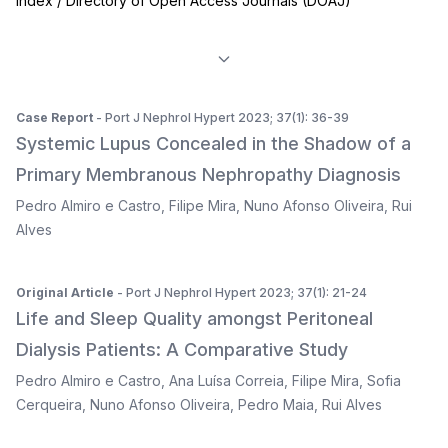
Index / Directory of Open Access Journals (DOAJ)
Case Report
- Port J Nephrol Hypert 2023; 37(1): 36-39
Systemic Lupus Concealed in the Shadow of a
Primary Membranous Nephropathy Diagnosis
Pedro Almiro e Castro
,
Filipe Mira
,
Nuno Afonso Oliveira
,
Rui
Alves
Original Article
- Port J Nephrol Hypert 2023; 37(1): 21-24
Life and Sleep Quality amongst Peritoneal
Dialysis Patients: A Comparative Study
Pedro Almiro e Castro
,
Ana Luísa Correia
,
Filipe Mira
,
Sofia
Cerqueira
,
Nuno Afonso Oliveira
,
Pedro Maia
,
Rui Alves