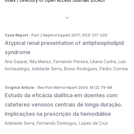
Index / Directory of Open Access Journals (DOAJ)
Case Report
- Port J Nephrol Hypert 2017; 31(3): 217-220
Atypical renal presentation of antiphospholipid
syndrome
Ana Gaspar
,
Rita Manso
,
Fernando Pereira
,
Liliana Cunha
,
Luís
Inchaustegui
,
Adelaide Serra
,
Bruno Rodrigues
,
Pedro Correia
Original Article
- Rev Port Nefrol Hipert 2004; 18 (2): 79-88
Estudo da eficácia dialítica em doentes com
cateteres venosos centrais de longa duração.
Implicações na prescrição da hemodiálise
Adelaide Serra
,
Fernando Domingos
,
Lopes da Cruz