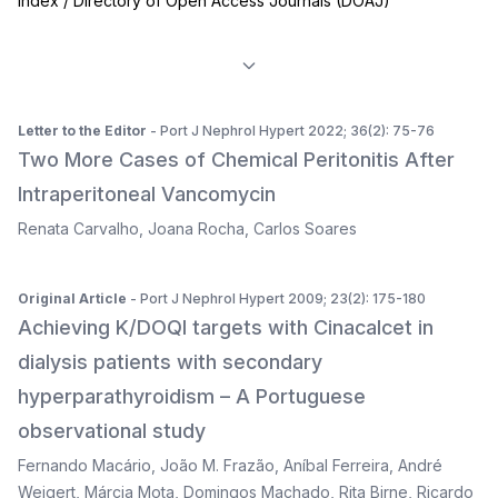
Index / Directory of Open Access Journals (DOAJ)
Letter to the Editor
- Port J Nephrol Hypert 2022; 36(2): 75-76
Two More Cases of Chemical Peritonitis After
Intraperitoneal Vancomycin
Renata Carvalho
,
Joana Rocha
,
Carlos Soares
Original Article
- Port J Nephrol Hypert 2009; 23(2): 175-180
Achieving K/DOQI targets with Cinacalcet in
dialysis patients with secondary
hyperparathyroidism – A Portuguese
observational study
Fernando Macário
,
João M. Frazão
,
Aníbal Ferreira
,
André
Weigert
,
Márcia Mota
,
Domingos Machado
,
Rita Birne
,
Ricardo