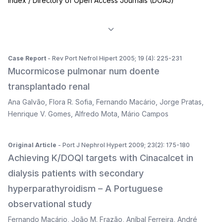
Index / Directory of Open Access Journals (DOAJ)
Case Report
- Rev Port Nefrol Hipert 2005; 19 (4): 225-231
Mucormicose pulmonar num doente
transplantado renal
Ana Galvão
,
Flora R. Sofia
,
Fernando Macário
,
Jorge Pratas
,
Henrique V. Gomes
,
Alfredo Mota
,
Mário Campos
Original Article
- Port J Nephrol Hypert 2009; 23(2): 175-180
Achieving K/DOQI targets with Cinacalcet in
dialysis patients with secondary
hyperparathyroidism – A Portuguese
observational study
Fernando Macário
,
João M. Frazão
,
Aníbal Ferreira
,
André