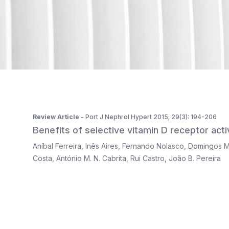
ISSN 2183-1289
The journal is indexed in Web of Science's SciELO Citati
Review Article
- Port J Nephrol Hypert 2015; 29(3): 194-206
Benefits of selective vitamin D receptor acti
Aníbal Ferreira
,
Inês Aires
,
Fernando Nolasco
,
Domingos 
Costa
,
António M. N. Cabrita
,
Rui Castro
,
João B. Pereira