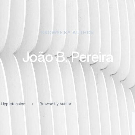
BROWSE BY AUTHOR
João B. Pereira
d Hypertension
Browse by Author
a