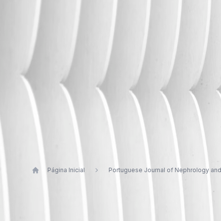
Página Inicial
Portuguese Journal of Nephrology an
Publications by João B. Pereir