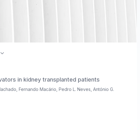
on Index / Directory of Open Access Journals (DOAJ)
vators in kidney transplanted patients
Machado
,
Fernando Macário
,
Pedro L. Neves
,
António G.