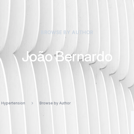
BROWSE BY AUTHOR
João Bernardo
d Hypertension
Browse by Author
o