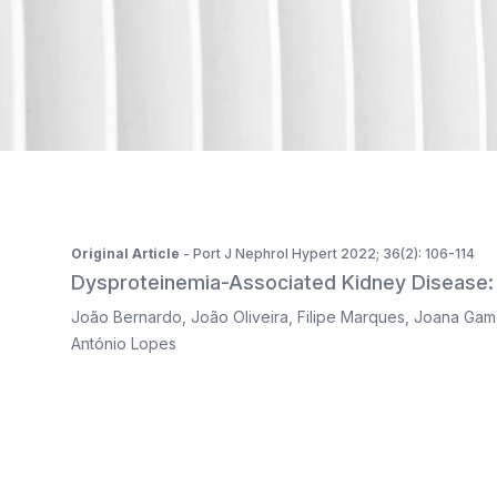
ISSN 2183-1289
The journal is indexed in Web of Science's SciELO Citati
Original Article
- Port J Nephrol Hypert 2022; 36(2): 106-114
Dysproteinemia-Associated Kidney Disease: 
João Bernardo
,
João Oliveira
,
Filipe Marques
,
Joana Gam
António Lopes