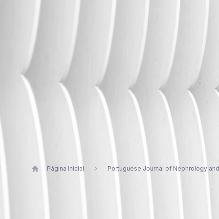
Página Inicial
Portuguese Journal of Nephrology an
Publications by João Bernard