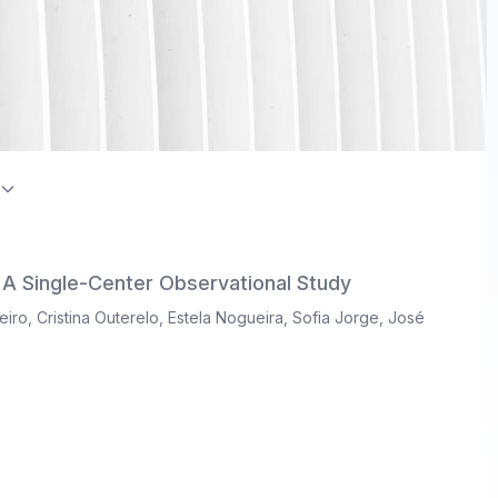
on Index / Directory of Open Access Journals (DOAJ)
A Single-Center Observational Study
eiro
,
Cristina Outerelo
,
Estela Nogueira
,
Sofia Jorge
,
José