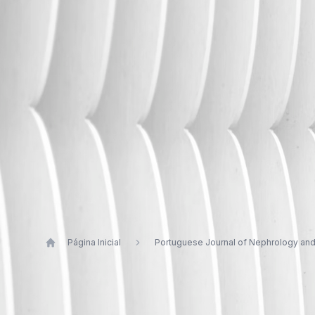
Página Inicial
Portuguese Journal of Nephrology an
Publications by Arnaldo Figue