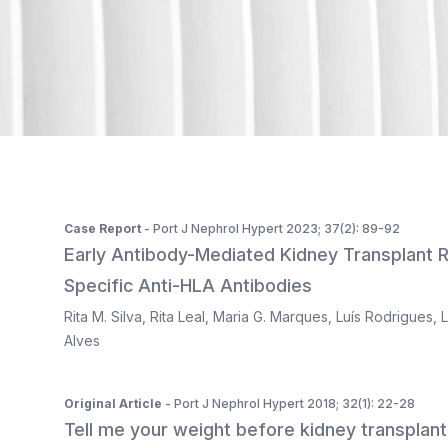
ISSN 2183-1289
The journal is indexed in Web of Science's SciELO Citati
Case Report
- Port J Nephrol Hypert 2023; 37(2): 89-92
Early Antibody-Mediated Kidney Transplant 
Specific Anti-HLA Antibodies
Rita M. Silva
,
Rita Leal
,
Maria G. Marques
,
Luís Rodrigues
,
L
Alves
Original Article
- Port J Nephrol Hypert 2018; 32(1): 22-28
Tell me your weight before kidney transplant a