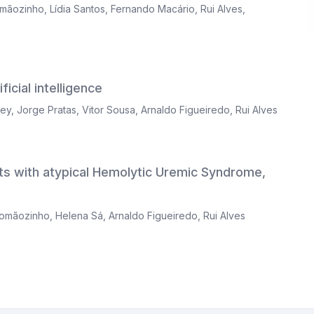
omãozinho
,
Lídia Santos
,
Fernando Macário
,
Rui Alves
,
icial intelligence
ley
,
Jorge Pratas
,
Vitor Sousa
,
Arnaldo Figueiredo
,
Rui Alves
ts with atypical Hemolytic Uremic Syndrome,
Romãozinho
,
Helena Sá
,
Arnaldo Figueiredo
,
Rui Alves