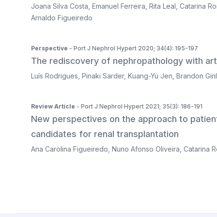
Joana Silva Costa
,
Emanuel Ferreira
,
Rita Leal
,
Catarina R
Arnaldo Figueiredo
Perspective
- Port J Nephrol Hypert 2020; 34(4): 195-197
The rediscovery of nephropathology with artif
Luís Rodrigues
,
Pinaki Sarder
,
Kuang-Yu Jen
,
Brandon Gin
Review Article
- Port J Nephrol Hypert 2021; 35(3): 186-191
New perspectives on the approach to patien
candidates for renal transplantation
Ana Carolina Figueiredo
,
Nuno Afonso Oliveira
,
Catarina 