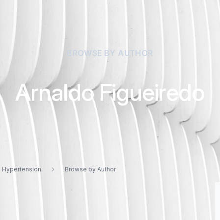
BROWSE BY AUTHOR
Arnaldo Figueiredo
d Hypertension
Browse by Author
iredo