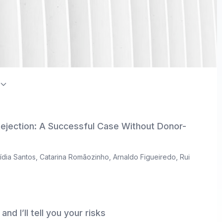
on Index / Directory of Open Access Journals (DOAJ)
Rejection: A Successful Case Without Donor-
ídia Santos
,
Catarina Romãozinho
,
Arnaldo Figueiredo
,
Rui
nd I’ll tell you your risks