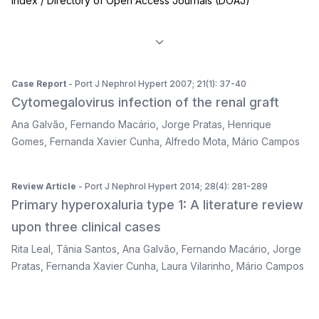
Index / Directory of Open Access Journals (DOAJ)
Case Report
- Port J Nephrol Hypert 2007; 21(1): 37-40
Cytomegalovirus infection of the renal graft
Ana Galvão
,
Fernando Macário
,
Jorge Pratas
,
Henrique
Gomes
,
Fernanda Xavier Cunha
,
Alfredo Mota
,
Mário Campos
Review Article
- Port J Nephrol Hypert 2014; 28(4): 281-289
Primary hyperoxaluria type 1: A literature review
upon three clinical cases
Rita Leal
,
Tânia Santos
,
Ana Galvão
,
Fernando Macário
,
Jorge
Pratas
,
Fernanda Xavier Cunha
,
Laura Vilarinho
,
Mário Campos