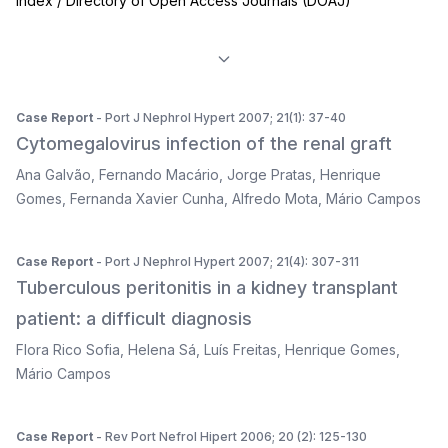
Index / Directory of Open Access Journals (DOAJ)
Case Report
- Port J Nephrol Hypert 2007; 21(1): 37-40
Cytomegalovirus infection of the renal graft
Ana Galvão
,
Fernando Macário
,
Jorge Pratas
,
Henrique
Gomes
,
Fernanda Xavier Cunha
,
Alfredo Mota
,
Mário Campos
Case Report
- Port J Nephrol Hypert 2007; 21(4): 307-311
Tuberculous peritonitis in a kidney transplant
patient: a difficult diagnosis
Flora Rico Sofia
,
Helena Sá
,
Luís Freitas
,
Henrique Gomes
,
Mário Campos
Case Report
- Rev Port Nefrol Hipert 2006; 20 (2): 125-130