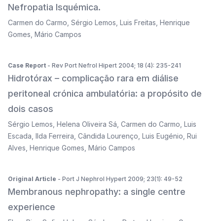
Nefropatia Isquémica.
Carmen do Carmo
,
Sérgio Lemos
,
Luis Freitas
,
Henrique
Gomes
,
Mário Campos
Case Report
- Rev Port Nefrol Hipert 2004; 18 (4): 235-241
Hidrotórax – complicação rara em diálise
peritoneal crónica ambulatória: a propósito de
dois casos
Sérgio Lemos
,
Helena Oliveira Sá
,
Carmen do Carmo
,
Luis
Escada
,
Ilda Ferreira
,
Cândida Lourenço
,
Luis Eugénio
,
Rui
Alves
,
Henrique Gomes
,
Mário Campos
Original Article
- Port J Nephrol Hypert 2009; 23(1): 49-52
Membranous nephropathy: a single centre
experience