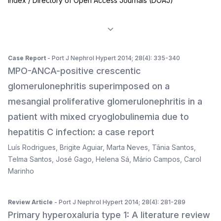
Index / Directory of Open Access Journals (DOAJ)
Case Report
- Port J Nephrol Hypert 2014; 28(4): 335-340
MPO-ANCA-positive crescentic
glomerulonephritis superimposed on a
mesangial proliferative glomerulonephritis in a
patient with mixed cryoglobulinemia due to
hepatitis C infection: a case report
Luís Rodrigues
,
Brigite Aguiar
,
Marta Neves
,
Tânia Santos
,
Telma Santos
,
José Gago
,
Helena Sá
,
Mário Campos
,
Carol
Marinho
Review Article
- Port J Nephrol Hypert 2014; 28(4): 281-289
Primary hyperoxaluria type 1: A literature review