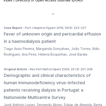
Index / Directory of Open Access Journals (DOAJ)
Case Report
- Port J Nephrol Hypert 2016; 30(3): 223-227
Fever of unknown origin and pericardial effusion
in a haemodialysis patient
Tiago Assis Pereira
,
Margarida Gonçalves
,
João Torres
,
Ilídio
Rodrigues
,
Ana Pires
,
Helena Boquinhas
,
José Barata
Original Article
- Rev Port Nefrol Hipert 2006; 20 (3): 201-208
Demographic and clinical characteristics of
human immunodeficiency virus-infected
patients receiving dialysis in Portugal: a
Nationwide Multicentre Survey
José António Lopes
,
Fernando Abreu
,
Edgar de Almeida
,
Berta