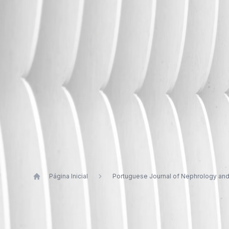
Página Inicial
Portuguese Journal of Nephrology an
Publications by João Graça Sil