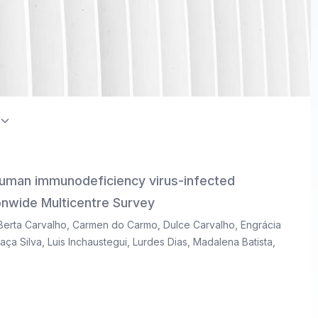
on Index / Directory of Open Access Journals (DOAJ)
 human immunodeficiency virus-infected
tionwide Multicentre Survey
Berta Carvalho
,
Carmen do Carmo
,
Dulce Carvalho
,
Engrácia
aça Silva
,
Luis Inchaustegui
,
Lurdes Dias
,
Madalena Batista
,