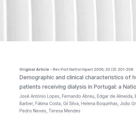
ISSN 2183-1289
The journal is indexed in Web of Science's SciELO Citati
Original Article
- Rev Port Nefrol Hipert 2006; 20 (3): 201-208
Demographic and clinical characteristics of
patients receiving dialysis in Portugal: a Na
José António Lopes
,
Fernando Abreu
,
Edgar de Almeida
,
Barber
,
Fátima Costa
,
Gil Silva
,
Helena Boquinhas
,
João Gr
Pedro Neves
,
Teresa Mendes