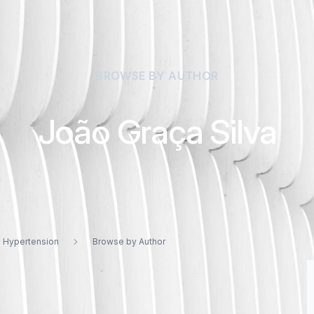
BROWSE BY AUTHOR
João Graça Silva
d Hypertension
Browse by Author
va