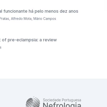
l funcionante há pelo menos dez anos
Pratas
,
Alfredo Mota
,
Mário Campos
 of pre-eclampsia: a review
s
SPN