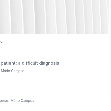
on Index / Directory of Open Access Journals (DOAJ)
patient: a difficult diagnosis
,
Mário Campos
Gomes
,
Mário Campos