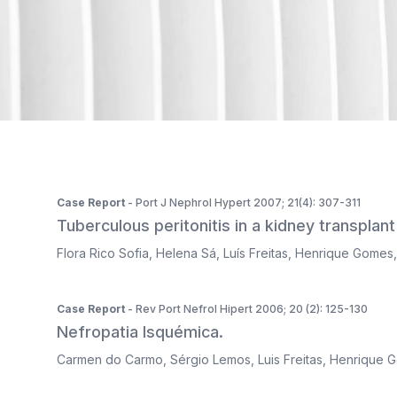
ISSN 2183-1289
The journal is indexed in Web of Science's SciELO Citati
Case Report
- Port J Nephrol Hypert 2007; 21(4): 307-311
Tuberculous peritonitis in a kidney transplant 
Flora Rico Sofia
,
Helena Sá
,
Luís Freitas
,
Henrique Gomes
Case Report
- Rev Port Nefrol Hipert 2006; 20 (2): 125-130
Nefropatia Isquémica.
Carmen do Carmo
,
Sérgio Lemos
,
Luis Freitas
,
Henrique 