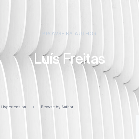
BROWSE BY AUTHOR
Luís Freitas
d Hypertension
Browse by Author