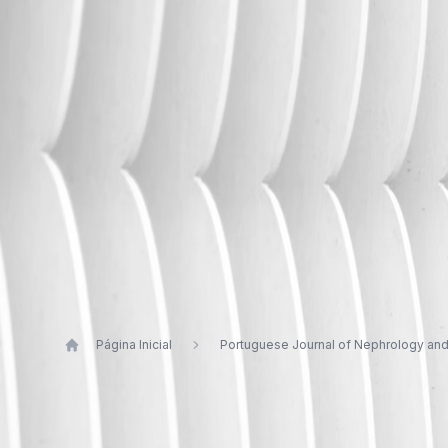
Página Inicial
Portuguese Journal of Nephrology an
Publications by Luís Freitas