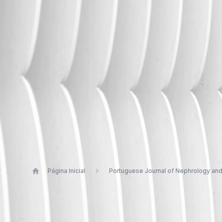
Página Inicial
Portuguese Journal of Nephrology an
Publications by José Gago