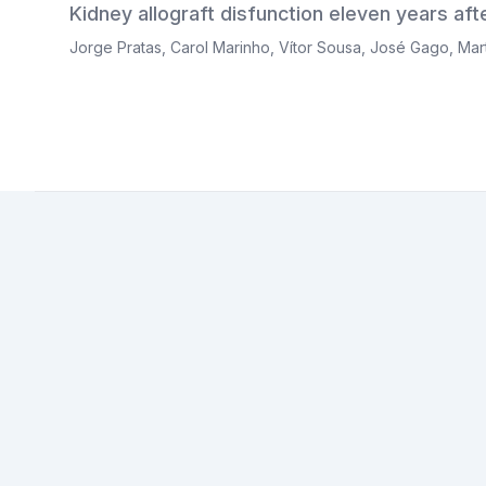
Kidney allograft disfunction eleven years aft
Jorge Pratas
,
Carol Marinho
,
Vítor Sousa
,
José Gago
,
Mar