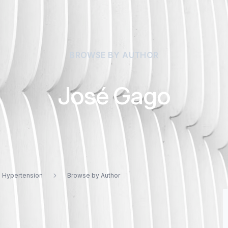
BROWSE BY AUTHOR
José Gago
d Hypertension
Browse by Author