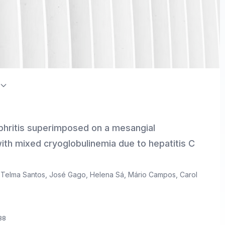
on Index / Directory of Open Access Journals (DOAJ)
hritis superimposed on a mesangial
 with mixed cryoglobulinemia due to hepatitis C
,
Telma Santos
,
José Gago
,
Helena Sá
,
Mário Campos
,
Carol
88