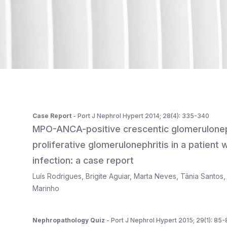
ISSN 2183-1289
The journal is indexed in Web of Science's SciELO Citati
Case Report
- Port J Nephrol Hypert 2014; 28(4): 335-340
MPO-ANCA-positive crescentic glomerulonep
proliferative glomerulonephritis in a patient
infection: a case report
Luís Rodrigues
,
Brigite Aguiar
,
Marta Neves
,
Tânia Santos
Marinho
Nephropathology Quiz
- Port J Nephrol Hypert 2015; 29(1): 85-